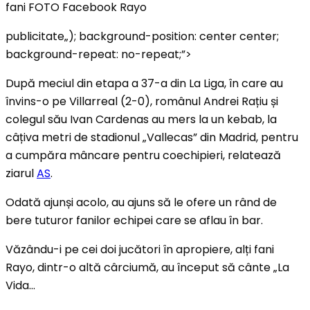
fani FOTO Facebook Rayo
publicitate
„); background-position: center center;
background-repeat: no-repeat;”>
După meciul din etapa a 37-a din La Liga, în care au
învins-o pe Villarreal (2-0), românul Andrei Rațiu și
colegul său Ivan Cardenas au mers la un kebab, la
câțiva metri de stadionul „Vallecas” din Madrid, pentru
a cumpăra mâncare pentru coechipieri, relatează
ziarul
AS
.
Odată ajunși acolo, au ajuns să le ofere un rând de
bere tuturor fanilor echipei care se aflau în bar.
Văzându-i pe cei doi jucători în apropiere, alți fani
Rayo, dintr-o altă cârciumă, au început să cânte „La
Vida…