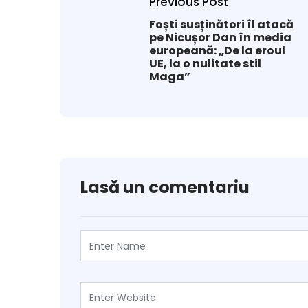
Previous Post
Foști susținători îl atacă
pe Nicușor Dan în media
europeană: „De la eroul
UE, la o nulitate stil
Maga”
Lasă un comentariu