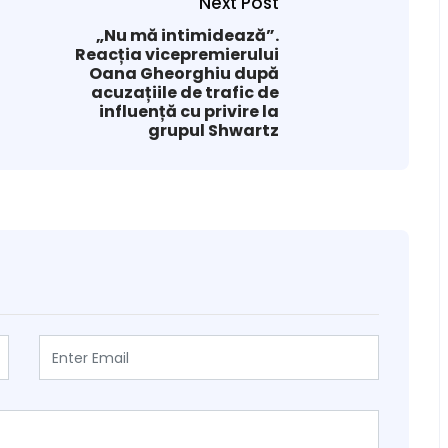
Next Post
„Nu mă intimidează”.
Reacția vicepremierului
Oana Gheorghiu după
acuzațiile de trafic de
influență cu privire la
grupul Shwartz