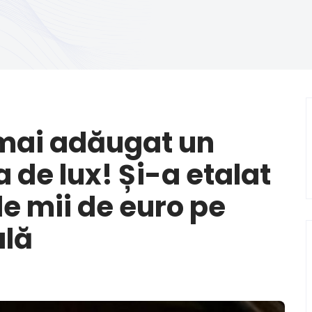
 mai adăugat un
a de lux! Și-a etalat
de mii de euro pe
ală