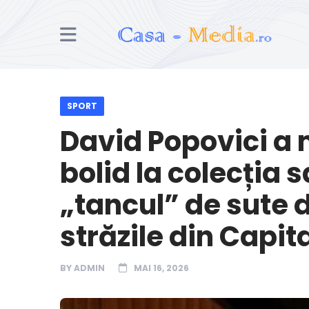
SPORT
David Popovici a
bolid la colecția s
„tancul” de sute 
străzile din Capit
BY
ADMIN
MAI 16, 2026