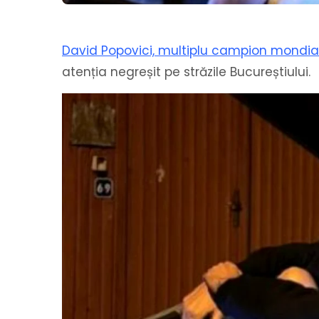
David Popovici, multiplu campion mondia
atenția negreșit pe străzile Bucureștiului.