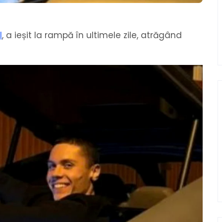
l
, a ieșit la rampă în ultimele zile, atrăgând