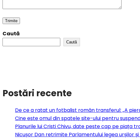
Caută
Caută
Postări recente
De ce a ratat un fotbalist român transferul: „A pier
Cine este omul din spatele site-ului pentru suspenda
Planurile lui Cristi Chivu, date peste cap pe piața tr
Nicușor Dan retrimite Parlamentului legea urșilor și