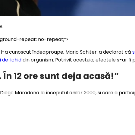
PA
kground-repeat: no-repeat;”>
e l-a cunoscut îndeaproape, Mario Schiter, a declarat că
s
de lichid
din organism. Potrivit acestuia, efectele s-ar fi
 În 12 ore sunt deja acasă!”
iego Maradona la începutul anilor 2000, si care a participa