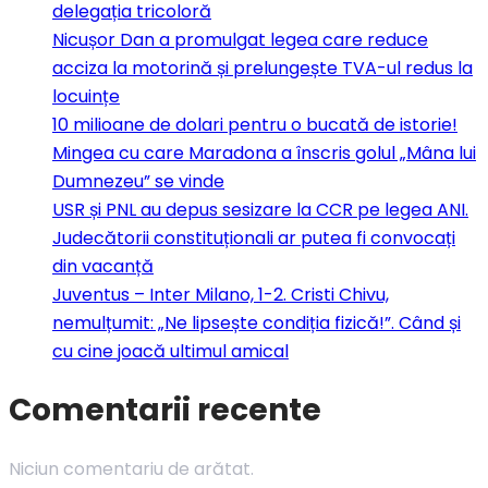
delegația tricoloră
Nicușor Dan a promulgat legea care reduce
acciza la motorină și prelungește TVA-ul redus la
locuințe
10 milioane de dolari pentru o bucată de istorie!
Mingea cu care Maradona a înscris golul „Mâna lui
Dumnezeu” se vinde
USR și PNL au depus sesizare la CCR pe legea ANI.
Judecătorii constituționali ar putea fi convocați
din vacanță
Juventus – Inter Milano, 1-2. Cristi Chivu,
nemulțumit: „Ne lipsește condiția fizică!”. Când și
cu cine joacă ultimul amical
Comentarii recente
Niciun comentariu de arătat.