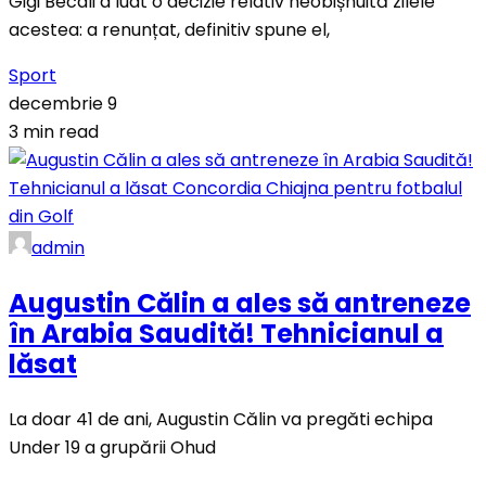
Gigi Becali a luat o decizie relativ neobișnuită zilele
acestea: a renunțat, definitiv spune el,
Sport
decembrie 9
3 min read
admin
Augustin Călin a ales să antreneze
în Arabia Saudită! Tehnicianul a
lăsat
La doar 41 de ani, Augustin Călin va pregăti echipa
Under 19 a grupării Ohud