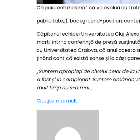
Chipciu, entuziasmat că va evolua cu tr
publicitate
„); background-position: cent
Căpitanul echipei Universitatea Cluj, Alexa
marți, într-o conferință de presă susținută 
cu Universitatea Craiova, că anul acesta ar
ținând cont că există șanse și la câștigar
„
Suntem apropiați de nivelul celor de la C
a fost și în campionat. Suntem amândouă 
mult timp nu s-a mai…
Citeşte mai mult