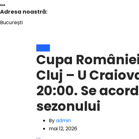
Adresa noastră:
București
Sport
Cupa României l
Cluj – U Craiov
20:00. Se acord
sezonului
By
admin
mai 12, 2026