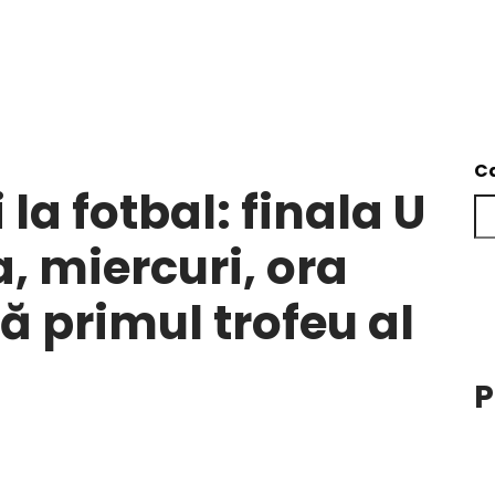
C
a fotbal: finala U
a, miercuri, ora
ă primul trofeu al
P