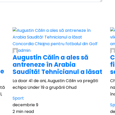
admin
Augustin Călin a ales să
C
antreneze în Arabia
f
le
Saudită! Tehnicianul a lăsat
s
La doar 41 de ani, Augustin Călin va pregăti
Ch
ită
echipa Under 19 a grupării Ohud
na
l,
în
Sport
decembrie 9
Sp
2 min read
de