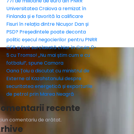
771 de milioane de euro din PNRR
Universitatea Craiova a remizat în
Finlanda și e favorită la calificare
Fisuri în relația dintre Nicușor Dan și
PSD? Președintele poate deconta
politic eșecul negocierilor pentru PNRR
CFR a fost surclasată chiar în Gruia: 0-
5 cu Tromso! „Nu mai știm cum e cu
fotbalul”, spune Camora
Oana Țoiu a discutat cu ministrul de
Externe al Kazahstanului despre
securitatea energetică și exporturile
de petrol prin Marea Neagră
omentarii recente
ciun comentariu de arătat.
rhive