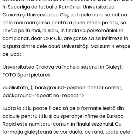
în Superliga de fotbal a României. Universitatea
Craiova și Universitatea Cluj, echipele care se bat cu
cele mai mari șanse pentru a pune mâna pe titlu, se
revăd pe 16 mai, la Sibiu, în finala Cupei României. În
campionat, doar CFR Cluj are șanse să se infiltreze în
disputa dintre cele două Universități. Mai sunt 4 etape
de jucat.
Universitatea Craiova va încheia sezonul în Giulești
FOTO Sportpictures
publicitate
„); background-position: center center;
background-repeat: no-repeat;”>
Lupta la titlu poate fi decisă de o formație ieșită din
calcule pentru titlu și cu speranțe infime de Europa.
Rapid este numitorul comun în finalul sezonului. Cu
formația giuleșteană se vor duela, pe rând, toate cele