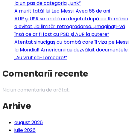
la un pas de categoria „junk”
A murit tatăl lui Leo Messi. Avea 68 de ani
AUR și USR se arată cu degetul după ce România
a evitat „la limită” retrogradarea. „Imaginaţi-vă
însă ce ar fi fost cu PSD şi AUR la putere”
Atentat sinucigaș cu bombă care îl viza pe Messi
la Mondial! Americanii au dezvăluit documentele:
„Au vrut să-l omoare!”
Comentarii recente
Niciun comentariu de arătat.
Arhive
august 2026
iulie 2026