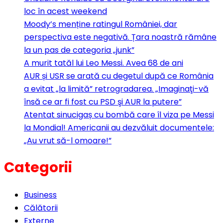
loc în acest weekend
Moody’s menține ratingul României, dar
perspectiva este negativă. Țara noastră rămâne
la un pas de categoria „junk”
A murit tatăl lui Leo Messi. Avea 68 de ani
AUR și USR se arată cu degetul după ce România
a evitat „la limită” retrogradarea. „Imaginaţi-vă
însă ce ar fi fost cu PSD şi AUR la putere”
Atentat sinucigaș cu bombă care îl viza pe Messi
la Mondial! Americanii au dezvăluit documentele:
„Au vrut să-l omoare!”
Categorii
Business
Călătorii
Externe