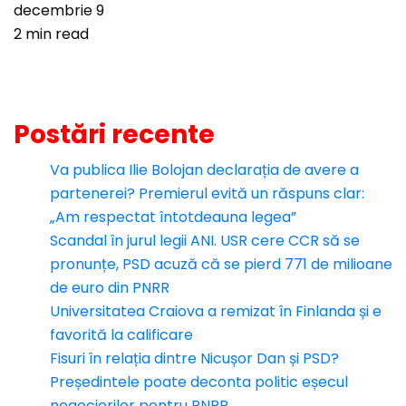
decembrie 9
2 min read
Postări recente
Va publica Ilie Bolojan declarația de avere a
partenerei? Premierul evită un răspuns clar:
„Am respectat întotdeauna legea”
Scandal în jurul legii ANI. USR cere CCR să se
pronunțe, PSD acuză că se pierd 771 de milioane
de euro din PNRR
Universitatea Craiova a remizat în Finlanda și e
favorită la calificare
Fisuri în relația dintre Nicușor Dan și PSD?
Președintele poate deconta politic eșecul
negocierilor pentru PNRR