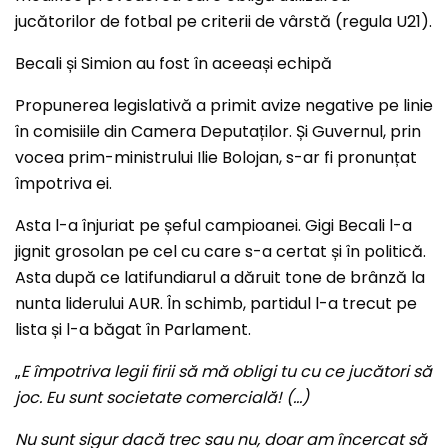
jucătorilor de fotbal pe criterii de vârstă (regula U21).
Becali și Simion au fost în aceeași echipă
Propunerea legislativă a primit avize negative pe linie
în comisiile din Camera Deputaților. Și Guvernul, prin
vocea prim-ministrului Ilie Bolojan, s-ar fi pronunțat
împotriva ei.
Asta l-a înjuriat pe șeful campioanei. Gigi Becali l-a
jignit grosolan pe cel cu care s-a certat și în politică.
Asta după ce latifundiarul a dăruit tone de brânză la
nunta liderului AUR. În schimb, partidul l-a trecut pe
lista și l-a băgat în Parlament.
„
E împotriva legii firii să mă obligi tu cu ce jucători să
joc. Eu sunt societate comercială! (…)
Nu sunt sigur dacă trec sau nu, doar am încercat să