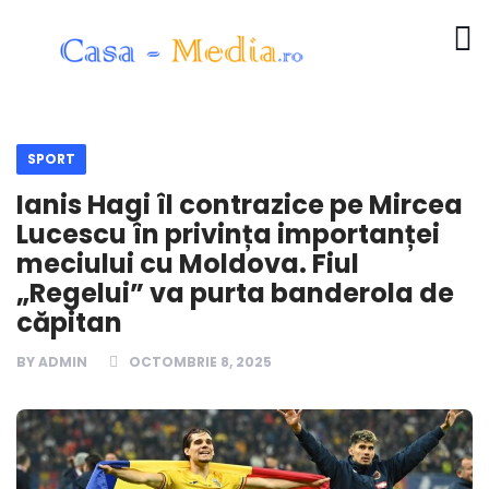
SPORT
Ianis Hagi îl contrazice pe Mircea
Lucescu în privința importanței
meciului cu Moldova. Fiul
„Regelui” va purta banderola de
căpitan
BY
ADMIN
OCTOMBRIE 8, 2025