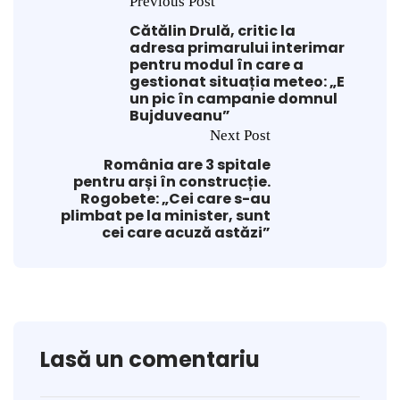
Previous Post
Cătălin Drulă, critic la
adresa primarului interimar
pentru modul în care a
gestionat situația meteo: „E
un pic în campanie domnul
Bujduveanu”
Next Post
România are 3 spitale
pentru arși în construcție.
Rogobete: „Cei care s-au
plimbat pe la minister, sunt
cei care acuză astăzi”
Lasă un comentariu