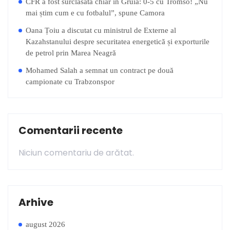
CFR a fost surclasată chiar în Gruia: 0-5 cu Tromso! „Nu
mai știm cum e cu fotbalul”, spune Camora
Oana Țoiu a discutat cu ministrul de Externe al
Kazahstanului despre securitatea energetică și exporturile
de petrol prin Marea Neagră
Mohamed Salah a semnat un contract pe două
campionate cu Trabzonspor
Comentarii recente
Niciun comentariu de arătat.
Arhive
august 2026