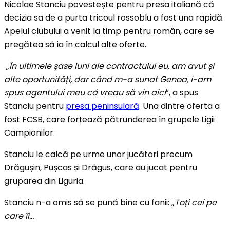
Nicolae Stanciu povestește pentru presa italiană că
decizia sa de a purta tricoul rossoblu a fost una rapidă.
Apelul clubului a venit la timp pentru român, care se
pregătea să ia în calcul alte oferte.
„
În ultimele șase luni ale contractului eu, am avut și
alte oportunități, dar când m-a sunat Genoa, i-am
spus agentului meu că vreau să vin aici
”, a spus
Stanciu pentru
presa peninsulară
. Una dintre oferta a
fost FCSB, care forțează pătrunderea în grupele Ligii
Campionilor.
Stanciu le calcă pe urme unor jucători precum
Drăgușin, Pușcas și Drăgus, care au jucat pentru
gruparea din Liguria.
Stanciu n-a omis să se pună bine cu fanii: „
Toți cei pe
care îi…