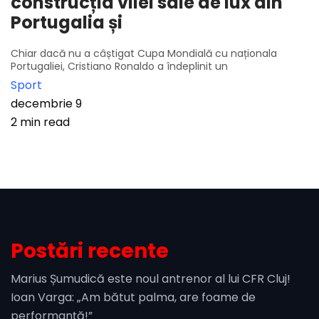
construcția vilei sale de lux din
Portugalia și
Chiar dacă nu a câștigat Cupa Mondială cu naționala
Portugaliei, Cristiano Ronaldo a îndeplinit un
Sport
decembrie 9
2 min read
Postări recente
Marius Șumudică este noul antrenor al lui CFR Cluj!
Ioan Varga: „Am bătut palma, are foame de
performanță!”