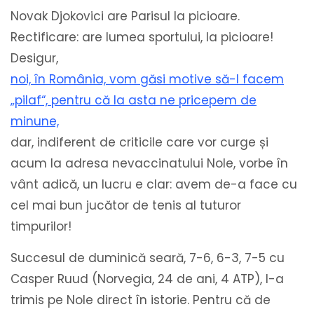
Novak Djokovici are Parisul la picioare.
Rectificare: are lumea sportului, la picioare!
Desigur,
noi, în România, vom găsi motive să-l facem
„pilaf“, pentru că la asta ne pricepem de
minune,
dar, indiferent de criticile care vor curge și
acum la adresa nevaccinatului Nole, vorbe în
vânt adică, un lucru e clar: avem de-a face cu
cel mai bun jucător de tenis al tuturor
timpurilor!
Succesul de duminică seară, 7-6, 6-3, 7-5 cu
Casper Ruud (Norvegia, 24 de ani, 4 ATP), l-a
trimis pe Nole direct în istorie. Pentru că de