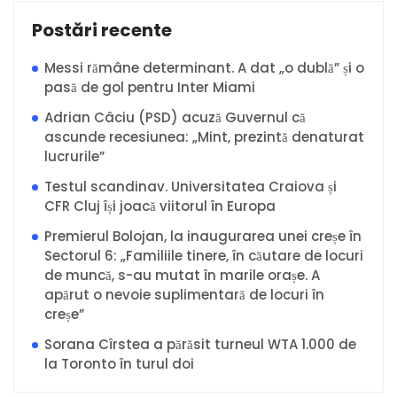
Postări recente
Messi rămâne determinant. A dat „o dublă” și o
pasă de gol pentru Inter Miami
Adrian Câciu (PSD) acuză Guvernul că
ascunde recesiunea: „Mint, prezintă denaturat
lucrurile”
Testul scandinav. Universitatea Craiova și
CFR Cluj își joacă viitorul în Europa
Premierul Bolojan, la inaugurarea unei creșe în
Sectorul 6: „Familiile tinere, în căutare de locuri
de muncă, s-au mutat în marile orașe. A
apărut o nevoie suplimentară de locuri în
creșe”
Sorana Cîrstea a părăsit turneul WTA 1.000 de
la Toronto în turul doi