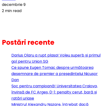
decembrie 9
2 min read
Postări recente
Darius Olaru a rupt plasa! Voleu superb și primul
gol pentru Union SG
Ce spune Eugen Tomac despre următoarea
desemnare de premier a președintelui Nicușor
Dan
Șoc pentru campioană! Universitatea Craiova,
învinsă de FC Argeș, 0-1: penalty cerut, bară și
ratări uriașe
Ministrul Alexandru Nazare, întrebat dacă