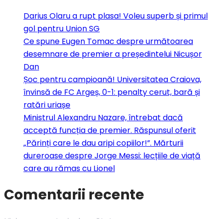
Darius Olaru a rupt plasa! Voleu superb și primul
gol pentru Union SG
Ce spune Eugen Tomac despre următoarea
desemnare de premier a președintelui Nicușor
Dan
Șoc pentru campioană! Universitatea Craiova,
învinsă de FC Argeș, 0-1: penalty cerut, bară și
ratări uriașe
Ministrul Alexandru Nazare, întrebat dacă
acceptă funcția de premier. Răspunsul oferit
„Părinți care le dau aripi copiilor!”. Mărturii
dureroase despre Jorge Messi: lecțiile de viață
care au rămas cu Lionel
Comentarii recente