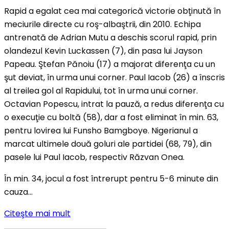
Rapid a egalat cea mai categorică victorie obţinută în
meciurile directe cu roş-albaştrii, din 2010. Echipa
antrenată de Adrian Mutu a deschis scorul rapid, prin
olandezul Kevin Luckassen (7), din pasa lui Jayson
Papeau. Ştefan Pănoiu (17) a majorat diferenţa cu un
şut deviat, în urma unui corner. Paul Iacob (26) a înscris
al treilea gol al Rapidului, tot în urma unui corner.
Octavian Popescu, intrat la pauză, a redus diferenţa cu
o execuţie cu boltă (58), dar a fost eliminat în min. 63,
pentru lovirea lui Funsho Bamgboye. Nigerianul a
marcat ultimele două goluri ale partidei (68, 79), din
pasele lui Paul Iacob, respectiv Răzvan Onea.
În min. 34, jocul a fost întrerupt pentru 5-6 minute din
cauza…
Citeşte mai mult