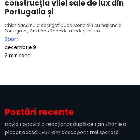
construcția vilei sale de lux din
Portugalia și
Chiar dacă nu a câștigat Cupa Mondială cu naționala
Portugaliei, Cristiano Ronaldo a îndeplinit un
Sport
decembrie 9
2 min read
Postări recente
David Popovici a reacționat după ce Pan Zhanle a
plecat acasă: „Eu i-am descoperit trei secrete”