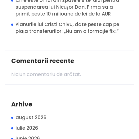
Cine este omul din spatele site-ului pentru
suspendarea lui Nicuşor Dan. Firma sa a
primit peste 10 milioane de lei de la AUR
Planurile lui Cristi Chivu, date peste cap pe
piața transferurilor: „Nu am o formație fixă”
Comentarii recente
Niciun comentariu de arătat.
Arhive
august 2026
iulie 2026
iunie 2026