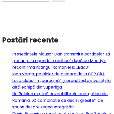
Postări recente
Președintele Nicușor Dan transmite partidelor să
„renunțe la agendele politice” după ce Moody’s
reconfirmă ratingul României la „Baa3”
Ioan Varga, pe picior de plecare de la CFR Cluj.
Lasă clubul în „paragină” și pregătește investiții la
altă echipă din Superliga
Ilie Bolojan explică dezechilibrele energetice din
România: „O combinație de decizii greșite”. Ce
spune despre Legea Integrității
David Popovici a reacționat după ce Pan Zhanle a