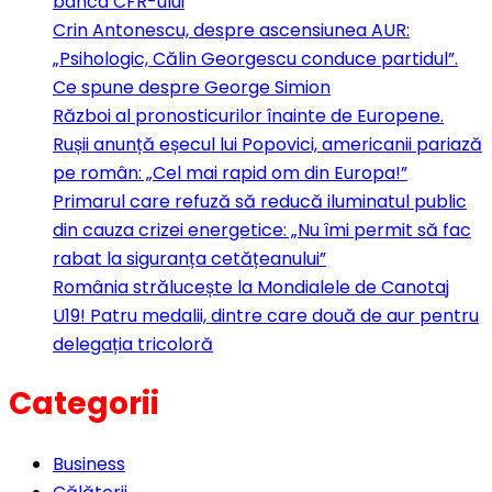
banca CFR-ului
Crin Antonescu, despre ascensiunea AUR:
„Psihologic, Călin Georgescu conduce partidul”.
Ce spune despre George Simion
Război al pronosticurilor înainte de Europene.
Rușii anunță eșecul lui Popovici, americanii pariază
pe român: „Cel mai rapid om din Europa!”
Primarul care refuză să reducă iluminatul public
din cauza crizei energetice: „Nu îmi permit să fac
rabat la siguranța cetățeanului”
România strălucește la Mondialele de Canotaj
U19! Patru medalii, dintre care două de aur pentru
delegația tricoloră
Categorii
Business