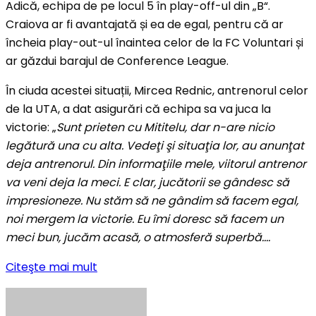
Adică, echipa de pe locul 5 în play-off-ul din „B“.
Craiova ar fi avantajată și ea de egal, pentru că ar
încheia play-out-ul înaintea celor de la FC Voluntari și
ar găzdui barajul de Conference League.
În ciuda acestei situații, Mircea Rednic, antrenorul celor
de la UTA, a dat asigurări că echipa sa va juca la
victorie: „
Sunt prieten cu Mititelu, dar n-are nicio
legătură una cu alta. Vedeţi şi situaţia lor, au anunţat
deja antrenorul. Din informaţiile mele, viitorul antrenor
va veni deja la meci. E clar, jucătorii se gândesc să
impresioneze. Nu stăm să ne gândim să facem egal,
noi mergem la victorie. Eu îmi doresc să facem un
meci bun, jucăm acasă, o atmosferă superbă….
Citeşte mai mult