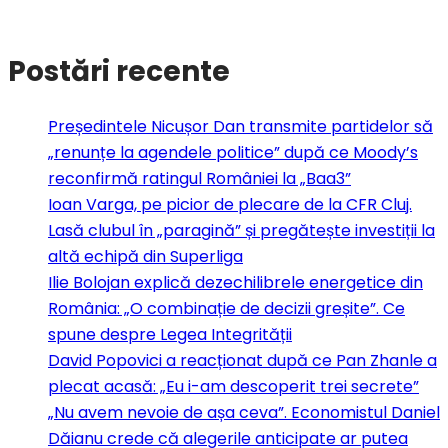
Postări recente
Președintele Nicușor Dan transmite partidelor să
„renunțe la agendele politice” după ce Moody’s
reconfirmă ratingul României la „Baa3”
Ioan Varga, pe picior de plecare de la CFR Cluj.
Lasă clubul în „paragină” și pregătește investiții la
altă echipă din Superliga
Ilie Bolojan explică dezechilibrele energetice din
România: „O combinație de decizii greșite”. Ce
spune despre Legea Integrității
David Popovici a reacționat după ce Pan Zhanle a
plecat acasă: „Eu i-am descoperit trei secrete”
„Nu avem nevoie de așa ceva”. Economistul Daniel
Dăianu crede că alegerile anticipate ar putea