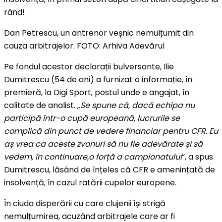
rând!
Dan Petrescu, un antrenor veșnic nemulțumit din
cauza arbitrajelor. FOTO: Arhiva Adevărul
Pe fondul acestor declarații bulversante, Ilie
Dumitrescu (54 de ani) a furnizat o informație, în
premieră, la Digi Sport, postul unde e angajat, în
calitate de analist. „
Se spune că, dacă echipa nu
participă într-o cupă europeană, lucrurile se
complică din punct de vedere financiar pentru CFR. Eu
aș vrea ca aceste zvonuri să nu fie adevărate și să
vedem, în continuare,o forță a campionatului
“, a spus
Dumitrescu, lăsând de înțeles că CFR e amenințată de
insolvență, în cazul ratării cupelor europene.
În ciuda disperării cu care clujenii își strigă
nemulțumirea, acuzând arbitrajele care ar fi