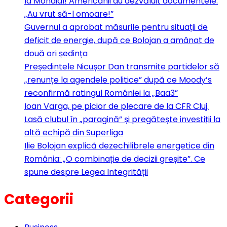
la Mondial! Americanii au dezvăluit documentele:
„Au vrut să-l omoare!”
Guvernul a aprobat măsurile pentru situații de
deficit de energie, după ce Bolojan a amânat de
două ori ședința
Președintele Nicușor Dan transmite partidelor să
„renunțe la agendele politice” după ce Moody’s
reconfirmă ratingul României la „Baa3”
Ioan Varga, pe picior de plecare de la CFR Cluj.
Lasă clubul în „paragină” și pregătește investiții la
altă echipă din Superliga
Ilie Bolojan explică dezechilibrele energetice din
România: „O combinație de decizii greșite”. Ce
spune despre Legea Integrității
Categorii