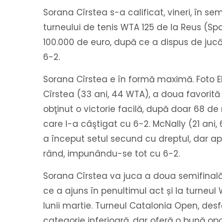
Sorana Cîrstea s-a calificat, vineri, în sem
turneului de tenis WTA 125 de la Reus (Sp
100.000 de euro, după ce a dispus de ju
6-2.
Sorana Cîrstea e în formă maximă. Foto E
Cîrstea (33 ani, 44 WTA), a doua favorită 
obţinut o victorie facilă, după doar 68 de 
care l-a câştigat cu 6-2. McNally (21 ani
a început setul secund cu dreptul, dar a
rând, impunându-se tot cu 6-2.
Sorana Cîrstea va juca a doua semifinală
ce a ajuns în penultimul act și la turneul 
lunii martie. Turneul Catalonia Open, desf
categorie inferioară, dar oferă o bună op