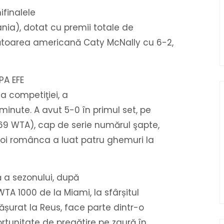
ifinalele
ania), dotat cu premii totale de
cătoarea americană Caty McNally cu 6-2,
PA EFE
a competiţiei, a
minute. A avut 5-0 în primul set, pe
, 69 WTA), cap de serie numărul şapte,
poi românca a luat patru ghemuri la
 a sezonului, după
WTA 1000 de la Miami, la sfârșitul
ășurat la Reus, face parte dintr-o
ortunitate de pregătire pe zgură în