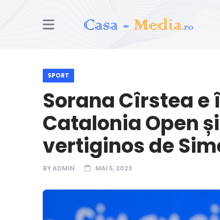
SPORT
Sorana Cîrstea e î
Catalonia Open și
vertiginos de Si
BY
ADMIN
MAI 5, 2023