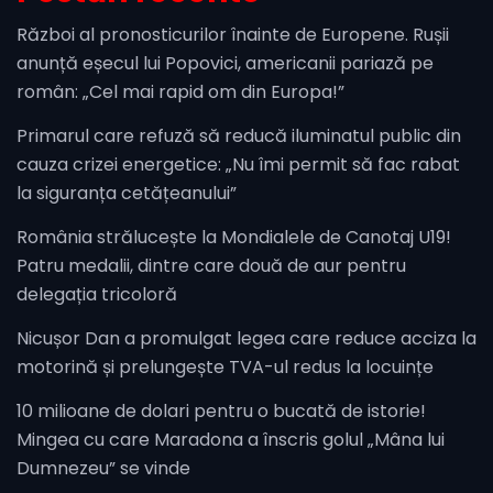
Război al pronosticurilor înainte de Europene. Rușii
anunță eșecul lui Popovici, americanii pariază pe
român: „Cel mai rapid om din Europa!”
Primarul care refuză să reducă iluminatul public din
cauza crizei energetice: „Nu îmi permit să fac rabat
la siguranța cetățeanului”
România strălucește la Mondialele de Canotaj U19!
Patru medalii, dintre care două de aur pentru
delegația tricoloră
Nicușor Dan a promulgat legea care reduce acciza la
motorină și prelungește TVA-ul redus la locuințe
10 milioane de dolari pentru o bucată de istorie!
Mingea cu care Maradona a înscris golul „Mâna lui
Dumnezeu” se vinde