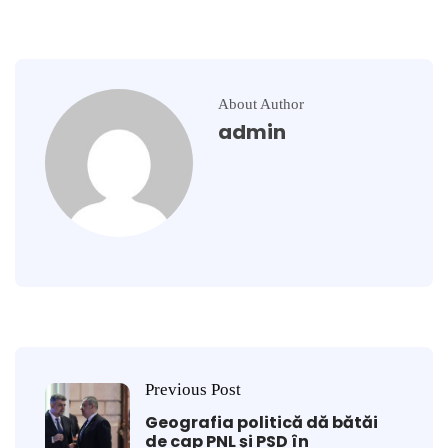
About Author
admin
Previous Post
Geografia politică dă bătăi
de cap PNL și PSD în