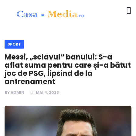
SPORT
Messi, „sclavul“ banului: S-a
aflat suma pentru care și-a bătut
joc de PSG, lipsind de la
antrenament
BY
ADMIN
MAI 4, 2023