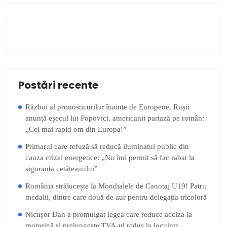
Postări recente
Război al pronosticurilor înainte de Europene. Rușii
anunță eșecul lui Popovici, americanii pariază pe român:
„Cel mai rapid om din Europa!”
Primarul care refuză să reducă iluminatul public din
cauza crizei energetice: „Nu îmi permit să fac rabat la
siguranța cetățeanului”
România strălucește la Mondialele de Canotaj U19! Patru
medalii, dintre care două de aur pentru delegația tricoloră
Nicușor Dan a promulgat legea care reduce acciza la
motorină și prelungește TVA-ul redus la locuințe