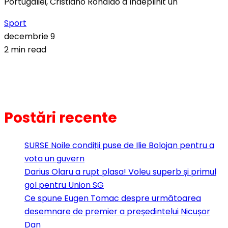
Portugaliei, Cristiano Ronaldo a îndeplinit un
Sport
decembrie 9
2 min read
Postări recente
SURSE Noile condiții puse de Ilie Bolojan pentru a
vota un guvern
Darius Olaru a rupt plasa! Voleu superb și primul
gol pentru Union SG
Ce spune Eugen Tomac despre următoarea
desemnare de premier a președintelui Nicușor
Dan