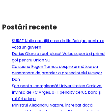
Postări recente
SURSE Noile condiții puse de Ilie Bolojan pentru a
vota un guvern
Darius Olaru a rupt plasa! Voleu superb și primul
gol pentru Union SG
Ce spune Eugen Tomac despre următoarea
desemnare de premier a președintelui Nicușor
Dan
Șoc pentru campioană! Universitatea Craiova,
învinsă de FC Argeș, 0-1: penalty cerut, bară și
ratări uriașe
Ministrul Alexandru Nazare, întrebat dacă