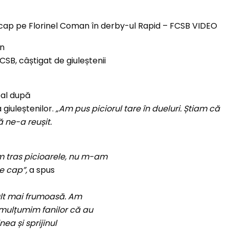
un
CSB, câștigat de giuleștenii
bal după
a giuleștenilor.
„Am pus piciorul tare în dueluri. Știam că
 ne-a reușit.
m tras picioarele, nu m-am
te cap”,
a spus
 mult mai frumoasă. Am
e mulțumim fanilor că au
nea și sprijinul