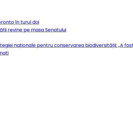
ronto în turul doi
ății revine pe masa Senatului
ategiei naționale pentru conservarea biodiversității: „A f
nati