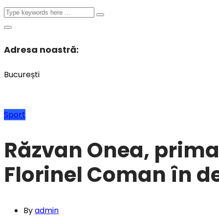
Adresa noastră:
București
Sport
Răzvan Onea, prima j
Florinel Coman în d
By
admin