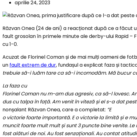
aprilie 24, 2023
Răzvan Onea (24 de ani) a reacționat după ce a făcut 
fault grosolan în primele minute ale derby-ului Rapid – F
cu 1-0.
Acuzat de Florinel Coman și de mai mulți oameni de fot
un
fault extrem de dur
, fundașul a explicat faza și tactic
trebuie să-i luăm tare ca să-i incomodăm. Mă bucur că
La faza cu
Florinel Coman nu m-am dus agresiv, ca să-l lovesc. A
dus cu talpa în față. Am venit în viteză și el s-a dat pes
nonșalant Răzvan Onea, care a completat:
”E
o victorie foarte importantă. E o victorie la limită și e
muncit foarte mult mult și sunt 3 puncte bine venite. L
fost alături de noi. Au fost senzaționali. Au contat atitudi