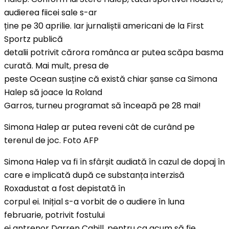
audierea fiicei sale s-ar
ține pe 30 aprilie. Iar jurnaliștii americani de la First
Sportz publică
detalii potrivit cărora românca ar putea scăpa basma
curată. Mai mult, presa de
peste Ocean susține că există chiar șanse ca Simona
Halep să joace la Roland
Garros, turneu programat să înceapă pe 28 mai!
Simona Halep ar putea reveni cât de curând pe
terenul de joc. Foto AFP
Simona Halep va fi în sfârșit audiată în cazul de dopaj în
care e implicată după ce substanța interzisă
Roxadustat a fost depistată în
corpul ei. Inițial s-a vorbit de o audiere în luna
februarie, potrivit fostului
ei antrenor Darren Cahill, pentru ca acum să fie