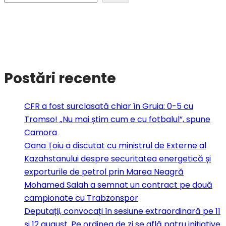
Postări recente
CFR a fost surclasată chiar în Gruia: 0-5 cu
Tromso! „Nu mai știm cum e cu fotbalul”, spune
Camora
Oana Țoiu a discutat cu ministrul de Externe al
Kazahstanului despre securitatea energetică și
exporturile de petrol prin Marea Neagră
Mohamed Salah a semnat un contract pe două
campionate cu Trabzonspor
Deputații, convocați în sesiune extraordinară pe 11
și 12 august. Pe ordinea de zi se află patru inițiative