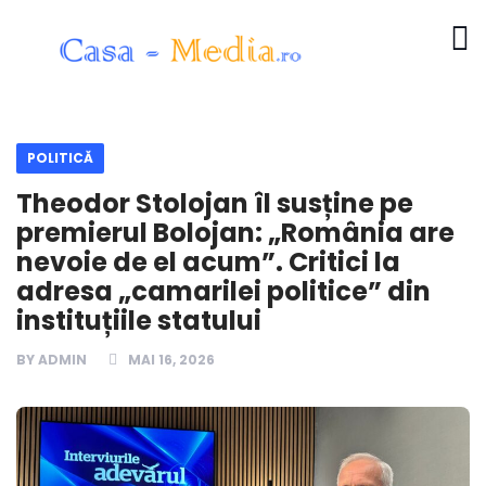
POLITICĂ
Theodor Stolojan îl susține pe
premierul Bolojan: „România are
nevoie de el acum”. Critici la
adresa „camarilei politice” din
instituțiile statului
BY
ADMIN
MAI 16, 2026