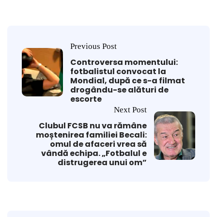
Previous Post
Controversa momentului:
fotbalistul convocat la
Mondial, după ce s-a filmat
drogându-se alături de
escorte
Next Post
Clubul FCSB nu va rămâne
moștenirea familiei Becali:
omul de afaceri vrea să
vândă echipa. „Fotbalul e
distrugerea unui om”