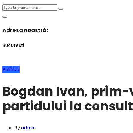
Adresa noastră:
București
Politică
Bogdan Ivan, prim-v
partidului la consult
By
admin