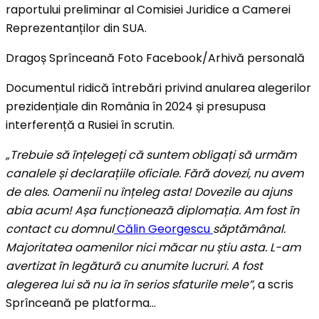
raportului preliminar al Comisiei Juridice a Camerei
Reprezentanților din SUA.
Dragoș Sprînceană Foto Facebook/Arhivă personală
Documentul ridică întrebări privind anularea alegerilor
prezidențiale din România în 2024 și presupusa
interferență a Rusiei în scrutin.
„Trebuie să înțelegeți că suntem obligați să urmăm
canalele și declarațiile oficiale. Fără dovezi, nu avem
de ales. Oamenii nu înțeleg asta! Dovezile au ajuns
abia acum! Așa funcționează diplomația. Am fost în
contact cu domnul
Călin Georgescu
săptămânal.
Majoritatea oamenilor nici măcar nu știu asta. L-am
avertizat în legătură cu anumite lucruri. A fost
alegerea lui să nu ia în serios sfaturile mele”
, a scris
Sprînceană pe platforma…