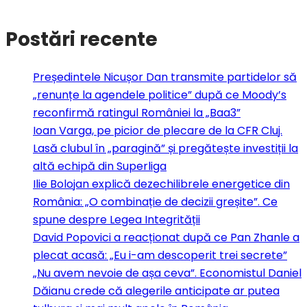
Postări recente
Președintele Nicușor Dan transmite partidelor să
„renunțe la agendele politice” după ce Moody’s
reconfirmă ratingul României la „Baa3”
Ioan Varga, pe picior de plecare de la CFR Cluj.
Lasă clubul în „paragină” și pregătește investiții la
altă echipă din Superliga
Ilie Bolojan explică dezechilibrele energetice din
România: „O combinație de decizii greșite”. Ce
spune despre Legea Integrității
David Popovici a reacționat după ce Pan Zhanle a
plecat acasă: „Eu i-am descoperit trei secrete”
„Nu avem nevoie de așa ceva”. Economistul Daniel
Dăianu crede că alegerile anticipate ar putea