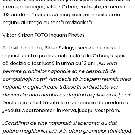
premierului ungar, Viktor Orban, vorbește, cu ocazia a
103 ani de la Trianon, că maghiarii vor reunificarea
națiunii, afirmația cu tentă revizionistă.
Viktor Orban FOTO Inquam Photos
Potrivit hirado.hu, Péter Szilágyi, secretarul de stat
adjunct pentru politică națională al lui Orban, a spus
că decizia a fost luată în urmă cu 13 ani: „
Nu vom
permite granițelor naționale să ne despartă de
compatrioții noștri. Am decis să începem reunificarea
națiunii, maghiarii care trăiesc în străinătate vor
deveni din nou membri cu drepturi depline ai națiunii
”.
Declarația a fost făcută la o ceremonie de predare a
„Podului Apartenenței” în Porva, județul Veszprém.
„
Conștiința de sine națională și speranța au dat
putere maghiarilor prinși în afara granițelor țării după