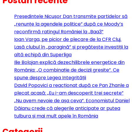
Postări recente
Președintele Nicușor Dan transmite partidelor să
„renunțe la agendele politice” după ce Moody’s
reconfirmă ratingul României la „Baa3”
Ioan Varga, pe picior de plecare de la CFR Cluj.
Lasă clubul în „paragină” și pregătește investiții la
altă echipă din Superliga
Ilie Bolojan explică dezechilibrele energetice din
România: „O combinație de decizii greșite”. Ce
spune despre Legea Integrității
David Popovici a reacționat după ce Pan Zhanle a
plecat acasă: „Eu i-am descoperit trei secrete”
„Nu avem nevoie de așa ceva”. Economistul Daniel
Dăianu crede că alegerile anticipate ar putea
tulbura și mai mult apele în România
Categorii