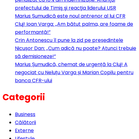
prefectului de Timiş şi reacţia liderului USR
Marius Șumudică este noul antrenor al lui CFR
Cluj! Ioan Varga: „Am bătut palma, are foame de
performanță!”
Crin Antonescu îl pune la zid pe președintele
Nicușor Dan: „Cum adică nu poate? Atunci trebuie
să demisioneze!”
Marius Șumudică, chemat de urgență la Cluj! A
negociat cu Neluțu Varga și Marian Copilu pentru
banca CFR-ului
Categorii
Business
Călătorii
Externe
Lifestyle