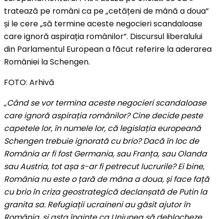
tratează pe români ca pe „cetățeni de mână a doua”
și le cere „să termine aceste negocieri scandaloase
care ignoră aspirația românilor”. Discursul liberalului
din Parlamentul European a făcut referire la aderarea
României la Schengen.
FOTO: Arhivă
„Când se vor termina aceste negocieri scandaloase
care ignoră aspirația românilor? Cine decide peste
capetele lor, în numele lor, că legislația europeană
Schengen trebuie ignorată cu brio? Dacă în loc de
România ar fi fost Germania, sau Franța, sau Olanda
sau Austria, tot așa s-ar fi petrecut lucrurile? Ei bine,
România nu este o țară de mâna a doua, și face față
cu brio în criza geostrategică declanșată de Putin la
granita sa. Refugiații ucraineni au găsit ajutor în
România, și asta înainte ca Uniunea să deblocheze