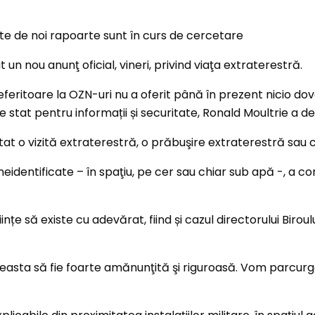
un nou anunţ oficial, vineri, privind viaţa extraterestră.
feritoare la OZN-uri nu a oferit până în prezent nicio dov
 stat pentru informații și securitate, Ronald Moultrie a dec
t o vizită extraterestră, o prăbuşire extraterestră sau c
identificate – în spaţiu, pe cer sau chiar sub apă -, a co
nțe să existe cu adevărat, fiind și cazul directorului Birou
asta să fie foarte amănunţită şi riguroasă. Vom parcurge t