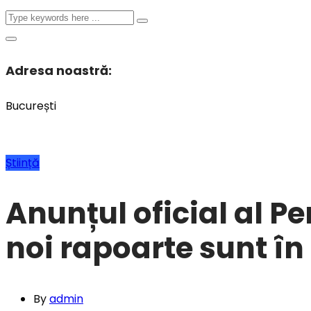
Adresa noastră:
București
Știință
Anunțul oficial al P
noi rapoarte sunt în
By
admin