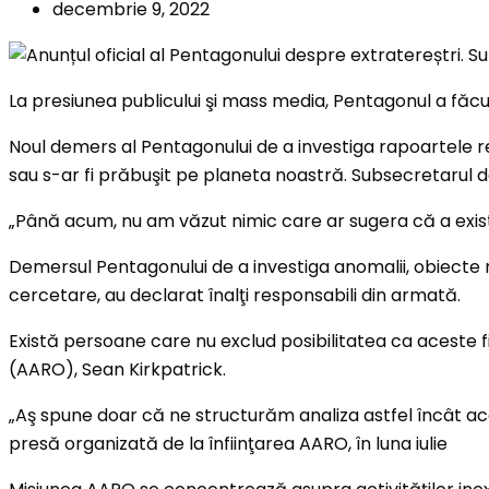
decembrie 9, 2022
La presiunea publicului şi mass media, Pentagonul a făcut 
Noul demers al Pentagonului de a investiga rapoartele re
sau s-ar fi prăbuşit pe planeta noastră. Subsecretarul de
„Până acum, nu am văzut nimic care ar sugera că a exista
Demersul Pentagonului de a investiga anomalii, obiecte ne
cercetare, au declarat înalţi responsabili din armată.
Există persoane care nu exclud posibilitatea ca aceste fii
(AARO), Sean Kirkpatrick.
„Aş spune doar că ne structurăm analiza astfel încât ace
presă organizată de la înfiinţarea AARO, în luna iulie