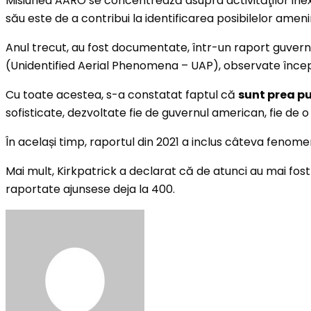
Misiunea AARO se concentrează asupra activităţilor inexplic
său este de a contribui la identificarea posibilelor ameni
Anul trecut, au fost documentate, într-un raport guver
(Unidentified Aerial Phenomena – UAP), observate înce
Cu toate acestea, s-a constatat faptul că
sunt prea p
sofisticate, dezvoltate fie de guvernul american, fie de
În același timp, raportul din 2021 a inclus câteva fenom
Mai mult, Kirkpatrick a declarat că de atunci au mai fost
raportate ajunsese deja la 400.