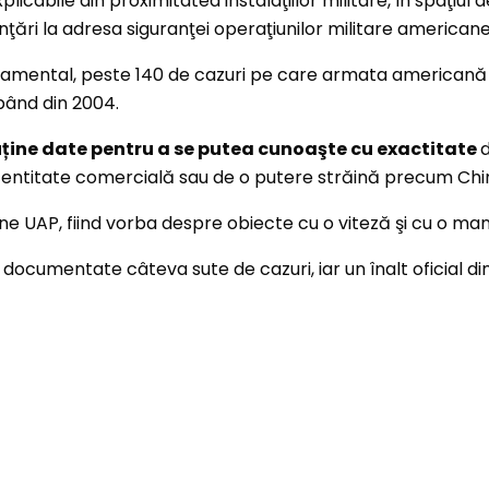
abile din proximitatea instalaţiilor militare, în spaţiul aer
nţări la adresa siguranţei operaţiunilor militare americane
namental, peste 140 de cazuri pe care armata americană 
pând din 2004.
uține date pentru a se putea cunoaşte cu exactitate
 o entitate comercială sau de o putere străină precum Chi
ene UAP, fiind vorba despre obiecte cu o viteză şi cu o ma
 documentate câteva sute de cazuri, iar un înalt oficial di