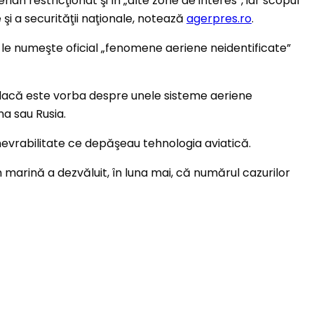
ian restricţionat şi în „alte zone de interes”, iar scopul
 şi a securităţii naţionale, notează
agerpres.ro
.
le numeşte oficial „fenomene aeriene neidentificate”
dacă este vorba despre unele sisteme aeriene
na sau Rusia.
nevrabilitate ce depăşeau tehnologia aviatică.
n marină a dezvăluit, în luna mai, că numărul cazurilor