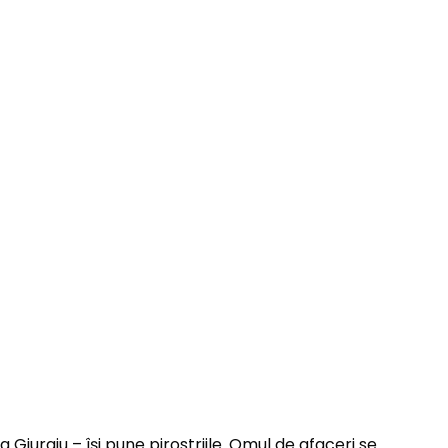
 Giurgiu – își pune pirostriile. Omul de afaceri se