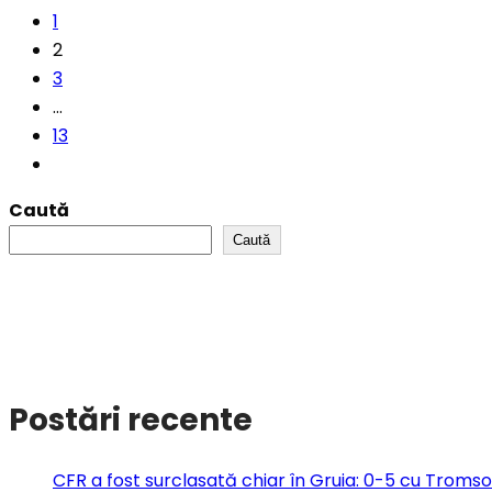
1
2
3
…
13
Caută
Caută
Postări recente
CFR a fost surclasată chiar în Gruia: 0-5 cu Troms