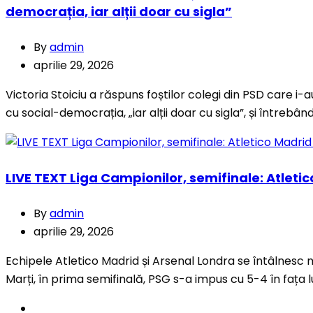
democrația, iar alții doar cu sigla”
By
admin
aprilie 29, 2026
Victoria Stoiciu a răspuns foștilor colegi din PSD care 
cu social-democrația, „iar alții doar cu sigla”, și întrebân
LIVE TEXT Liga Campionilor, semifinale: Atleti
By
admin
aprilie 29, 2026
Echipele Atletico Madrid și Arsenal Londra se întâlnesc 
Marți, în prima semifinală, PSG s-a impus cu 5-4 în fața 