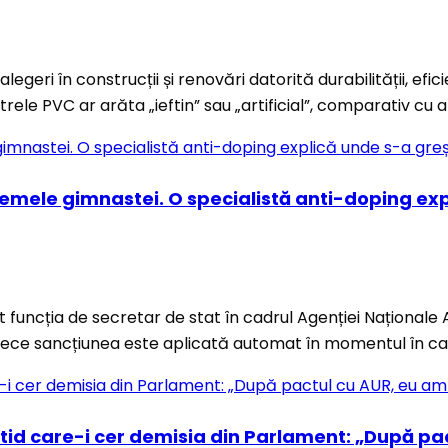
eri în construcții și renovări datorită durabilității, efici
ele PVC ar arăta „ieftin” sau „artificial”, comparativ cu a
emele gimnastei. O specialistă anti-doping exp
 funcția de secretar de stat în cadrul Agenției Naționale
ece sancțiunea este aplicată automat în momentul în ca
artid care-i cer demisia din Parlament: „După p