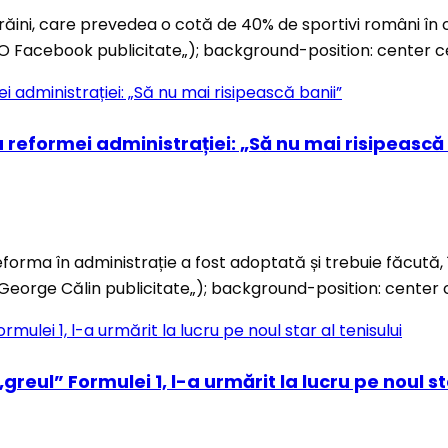
ăini, care prevedea o cotă de 40% de sportivi români în c
FOTO Facebook publicitate„); background-position: center
 reformei administrației: „Să nu mai risipească
reforma în administrație a fost adoptată și trebuie făcută, 
s/George Călin publicitate„); background-position: cente
„greul” Formulei 1, l-a urmărit la lucru pe noul st