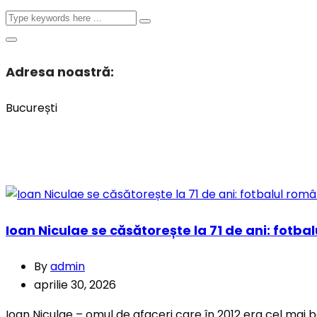
Adresa noastră:
București
Ioan Niculae se căsătorește la 71 de ani: fotb
By
admin
aprilie 30, 2026
Ioan Niculae – omul de afaceri care în 2012 era cel mai bo