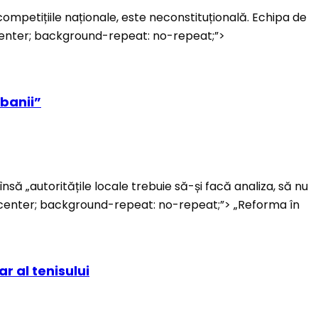
ompetițiile naționale, este neconstituțională. Echipa de
 center; background-repeat: no-repeat;”>
 banii”
însă „autoritățile locale trebuie să-și facă analiza, să nu
r center; background-repeat: no-repeat;”> „Reforma în
ar al tenisului