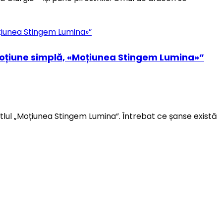
e o moțiune simplă, «Moțiunea Stingem Lumina»”
titlul „Moțiunea Stingem Lumina”. Întrebat ce șanse există