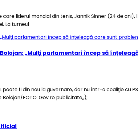
 pe care liderul mondial din tenis, Jannik Sinner (24 de ani),
i. La turneul
l Bolojan: „Mulţi parlamentari încep să înţelea
 PNL poate fi din nou la guvernare, dar nu într-o coaliţie 
e Bolojan/FOTO: Gov.ro publicitate„);
ificial